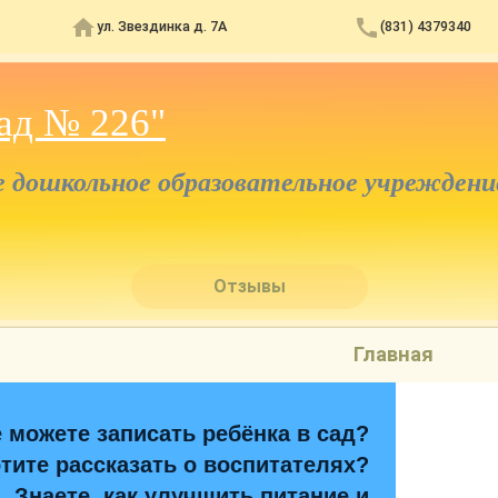
ул. Звездинка д. 7А
(831) 4379340
ад № 226"
дошкольное образовательное учреждени
Отзывы
Главная
 можете записать ребёнка в сад?
тите рассказать о воспитателях?
Знаете, как улучшить питание и