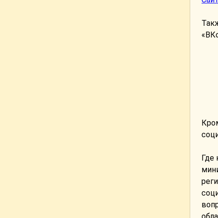
Так
«ВКо
Кро
соци
Где
мини
реги
соц
воп
обла