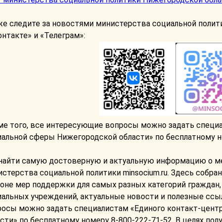
же следите за новостями министерства социальной полит
нтакте» и «Телеграм»:
ме того, все интересующие вопросы можно задать специа
альной сферы Нижегородской области» по бесплатному но
 найти самую достоверную и актуальную информацию о ме
стерства социальной политики minsocium.ru. Здесь собр
оне мер поддержки для самых разных категорий граждан,
иальных учреждений, актуальные новости и полезные ссы
росы можно задать специалистам «Единого контакт-цент
сти» по бесплатному номеру 8-800-222-71-52. В целях пол