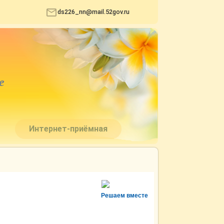
ds226_nn@mail.52gov.ru
е
Интернет-приёмная
Решаем вместе