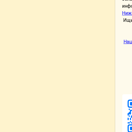
инф
Ниж
Ищи
Наш