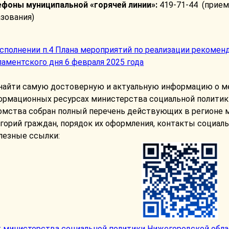
ефоны муниципальной «горячей линии»:
419-71-44 (прием
зования)
сполнении п.4 Плана мероприятий по реализации рекомен
аментского дня 6 февраля 2025 года
 найти самую достоверную и актуальную информацию о м
ормационных ресурсах министерства социальной политики
омства собран полный перечень действующих в регионе 
горий граждан, порядок их оформления, контакты социал
лезные ссылки:
т министерства социальной политики Нижегородской обл