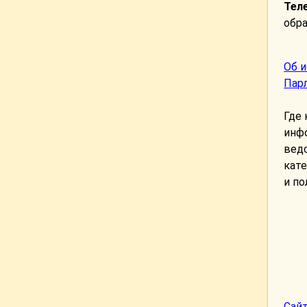
Тел
обра
Об и
Парл
Где
инф
вед
кате
и по
Сай