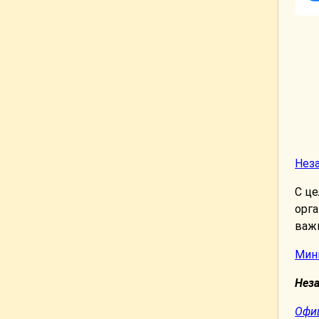
Неза
С ц
орга
важн
Мин
Нез
Офи