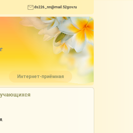
ds226_nn@mail.52gov.ru
е
Интернет-приёмная
бучающихся
я.