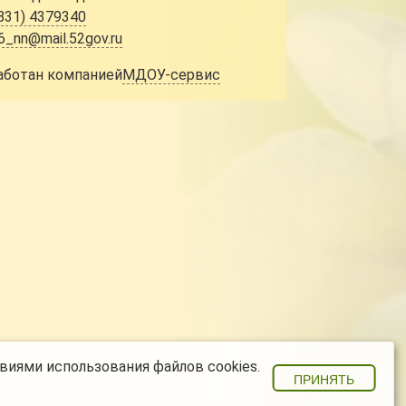
831) 4379340
6_nn@mail.52gov.ru
аботан компанией
МДОУ-сервис
виями использования файлов cookies.
ПРИНЯТЬ