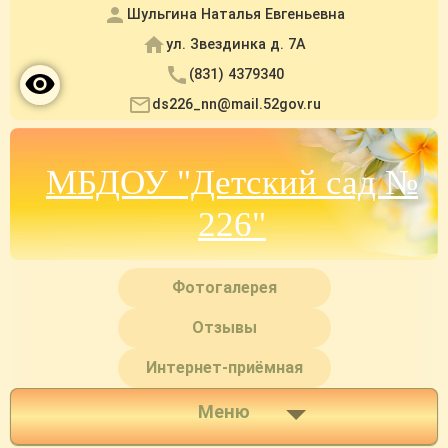
Шульгина Наталья Евгеньевна
ул. Звездинка д. 7А
(831) 4379340
ds226_nn@mail.52gov.ru
МБДОУ "Детский сад №
226"
Фотогалерея
Отзывы
Интернет-приёмная
Меню