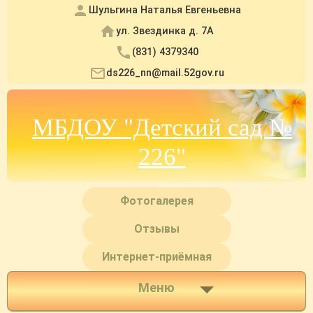
Шульгина Наталья Евгеньевна
ул. Звездинка д. 7А
(831) 4379340
ds226_nn@mail.52gov.ru
МБДОУ "Детский сад №
226"
Фотогалерея
Отзывы
Интернет-приёмная
Меню