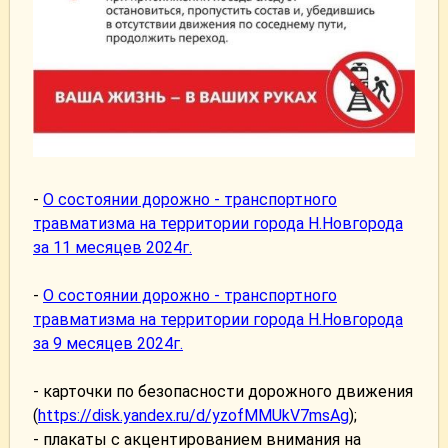
-
О состоянии дорожно - транспортного
травматизма на территории города Н.Новгорода
за 11 месяцев 2024г.
-
О состоянии дорожно - транспортного
травматизма на территории города Н.Новгорода
за 9 месяцев 2024г.
- карточки по безопасности дорожного движения
(
https://disk.yandex.ru/d/yzofMMUkV7msAg
);
- плакаты с акцентированием внимания на