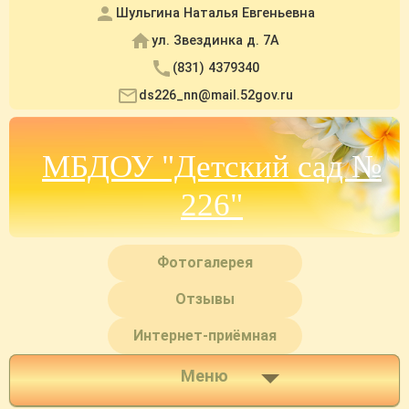
Шульгина Наталья Евгеньевна
ул. Звездинка д. 7А
(831) 4379340
ds226_nn@mail.52gov.ru
МБДОУ "Детский сад №
226"
Фотогалерея
Отзывы
Интернет-приёмная
Меню