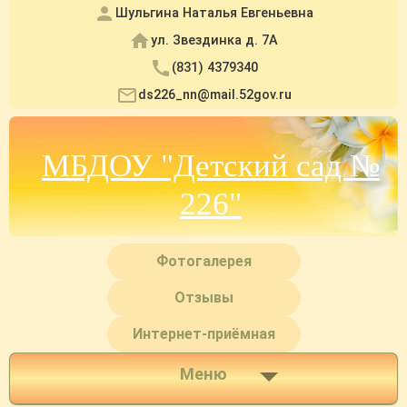
Шульгина Наталья Евгеньевна
ул. Звездинка д. 7А
(831) 4379340
ds226_nn@mail.52gov.ru
МБДОУ "Детский сад №
226"
Фотогалерея
Отзывы
Интернет-приёмная
Меню