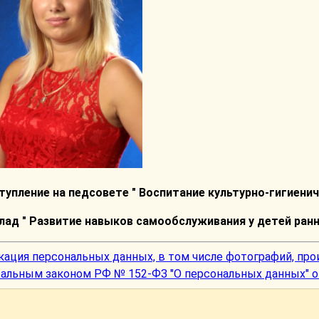
тупление на педсовете " Воспитание культурно-гигиени
лад " Развитие навыков самообслуживания у детей ранн
кация персональных данных, в том числе фотографий, про
альным законом РФ № 152-ФЗ "О персональных данных" от 