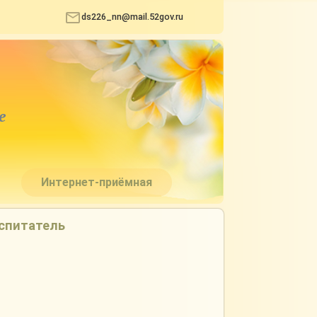
ds226_nn@mail.52gov.ru
е
Интернет-приёмная
оспитатель