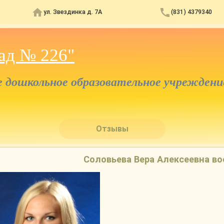
ул. Звездинка д. 7А
(831) 4379340
ад № 226"
дошкольное образовательное учреждени
Отзывы
Соловьева Вера Алексеевна в