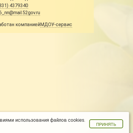
831) 4379340
6_nn@mail.52gov.ru
аботан компанией
МДОУ-сервис
виями использования файлов cookies.
ПРИНЯТЬ